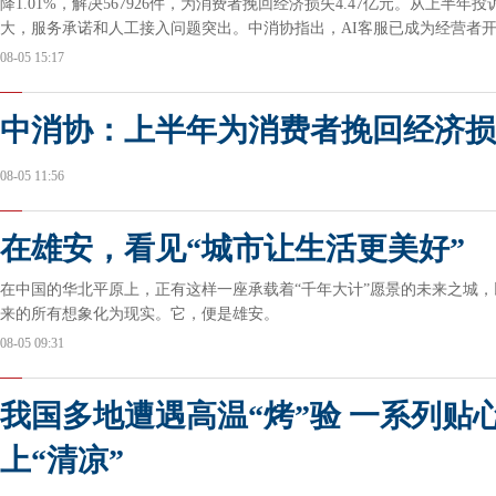
降1.01%，解决567926件，为消费者挽回经济损失4.47亿元。从上半年
大，服务承诺和人工接入问题突出。中消协指出，AI客服已成为经营者
宣传、售后服务的重要工具。上半年，首饰类投诉量仍然较大。中消协称
08-05 15:17
官方机构，借助新车购置、新车补贴等热点开展虚假营销，上半年相关投
金融业务投诉量持续居于高位。
中消协：上半年为消费者挽回经济损失
08-05 11:56
在雄安，看见“城市让生活更美好”
在中国的华北平原上，正有这样一座承载着“千年大计”愿景的未来之城
来的所有想象化为现实。它，便是雄安。
08-05 09:31
我国多地遭遇高温“烤”验 一系列贴
上“清凉”