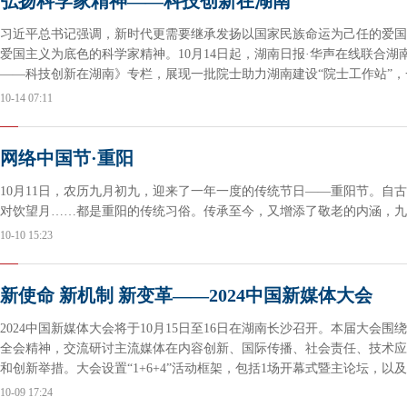
弘扬科学家精神——科技创新在湖南
习近平总书记强调，新时代更需要继承发扬以国家民族命运为己任的爱国
爱国主义为底色的科学家精神。10月14日起，湖南日报·华声在线联合
——科技创新在湖南》专栏，展现一批院士助力湖南建设“院士工作站”
界，一群“小荷才露尖尖角”的青年科技工作者勇攀科技高峰的故事。
10-14 07:11
网络中国节·重阳
10月11日，农历九月初九，迎来了一年一度的传统节日——重阳节。自
对饮望月……都是重阳的传统习俗。传承至今，又增添了敬老的内涵，九
10-10 15:23
新使命 新机制 新变革——2024中国新媒体大会
2024中国新媒体大会将于10月15日至16日在湖南长沙召开。本届大会
全会精神，交流研讨主流媒体在内容创新、国际传播、社会责任、技术应
和创新举措。大会设置“1+6+4”活动框架，包括1场开幕式暨主论坛，以
播”论坛等6场平行论坛和2024中国新媒体技术展等4场主题活动。
10-09 17:24