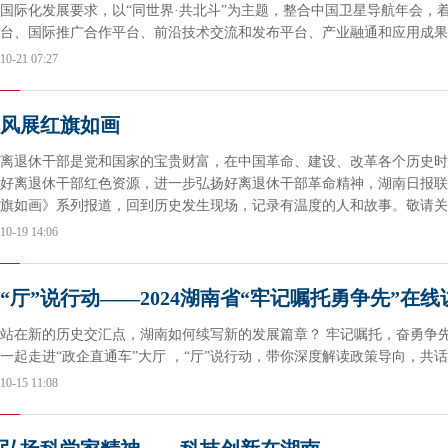
国际化发展要求，以“同世界·共北斗”为主题，整合中国卫星导航年会，
台、国际推广合作平台、前沿技术交流和发布平台、产业融通和应用成果
全和经济社会高质量发展。届时，将汇聚行业顶尖专家、企业家和创新者
10-21 07:27
能。
风展红旗如画
离退休干部是党和国家的宝贵财富，在中国革命、建设、改革各个历史时
好离退休干部红色资源，进一步弘扬好离退休干部革命精神，湖南日报联
旗如画》系列报道，回到历史发生现场，记录有温度的人和故事。敬请关
10-19 14:06
“厅”说行动——2024湖南省“牢记嘱托勇争先”在线
站在新的历史交汇点，湖南如何续写新的发展篇章？ 牢记嘱托，奋勇争先
一起走进“政企直通车”大厅 ，“厅”说行动，带你深度解读政策导向，共
10-15 11:08