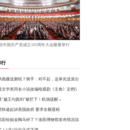
祝中国共产党成立105周年大会隆重举行
排行
单跑腿送厕纸？骑手：对不起，这单先送派出
盾文学奖同名小说改编电视剧《主角》定档5
0日
量“越王勾践剑”被拦下！机场提醒→
邦快递起诉美国政府 要求全额退税
代彩绘贴金陶马碎了？洛阳博物馆发布情况说
了！1月1日起正式下调