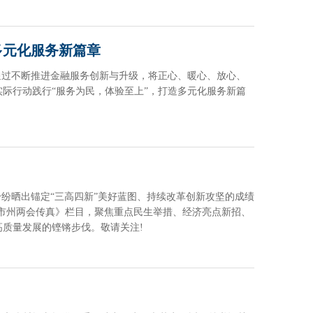
多元化服务新篇章
通过不断推进金融服务创新与升级，将正心、暖心、放心、
际行动践行“服务为民，体验至上”，打造多元化服务新篇
纷纷晒出锚定“三高四新”美好蓝图、持续改革创新攻坚的成绩
出《市州两会传真》栏目，聚焦重点民生举措、经济亮点新招、
质量发展的铿锵步伐。敬请关注!