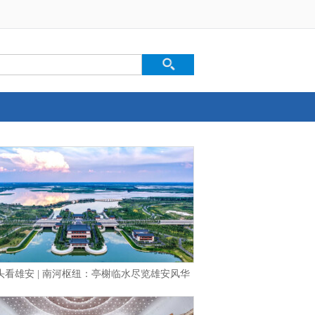
头看雄安 | 南河枢纽：亭榭临水尽览雄安风华