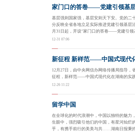
家门口的答卷——党建引领基
基层强则国家强，基层安则天下安。党的二十
分反映全省各地立足实际推进党建引领基层治
月31日起，开设“家门口的答卷——党建引
层治理好做法。敬请关注。
12-31 07:06
新征程 新样范——中国式现代
12月27日，由中央网信办网络传播局指导
征程，新样范——中国式现代化在湖南的实践
12-26 11:22
留学中国
在全球化的时代浪潮中，中国以独特的魅力
生眼中，强烈吸引他们的中国，有星河灿烂
乎，有携手前行的美美与共……湖南日报秉