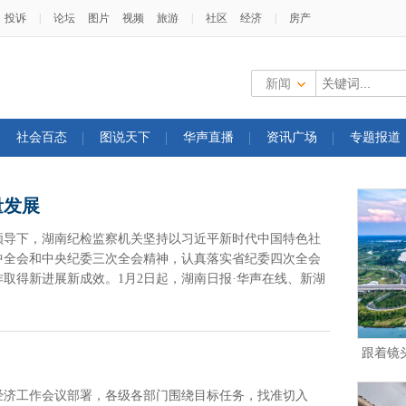
投诉
|
论坛
图片
视频
旅游
|
社区
经济
|
房产
新闻
社会百态
图说天下
华声直播
资讯广场
专题报道
量发展
强领导下，湖南纪检监察机关坚持以习近平新时代中国特色社
中全会和中央纪委三次全会精神，认真落实省纪委四次全会
取得新进展新成效。1月2日起，湖南日报·华声在线、新湖
质量发展》系列报道，回顾过去一年我省党风廉政建设和反
跟着镜
经济工作会议部署，各级各部门围绕目标任务，找准切入