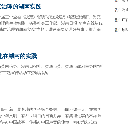
层治理的湖南实践
吃
届三中全会《决定》强调“加强党建引领基层治理”。为充
广
理的生动实践，省委社会工作部、湖南日报·华声在线从12
领基层治理的湖南实践”专栏，讲述基层治理好故事，推介基
刷
剧
化在湖南的实践
，省委网信办、湖南日报社、娄底市委、娄底市政府主办的“新
”主题宣传活动在娄底启动。
，吸引着世界各地的学子纷至沓来。百闻不如一见。在留学
的中华文明，有举世瞩目的日新月异，有笑迎远客的不亦乐
持讲好中国故事、传播好中国声音的使命，精心策划推出