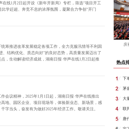
声在线1月2日起开设《新年开新局》专栏，筛选“项目开工
营造比学赶超、奔竞不息的浓厚氛围，凝聚合力争创“开门
庆
下统筹推进改革发展稳定各项工作，全力克服汛情等不利因
进、结构优化、质态向好”的良好态势，高质量发展迈出了
点，生动解读经济成就，湖南日报·华声在线1月2日起推
热点
注。
下
所
茅
会议精神，2025年1月1日起，湖南日报·华声在线推出
月1
大
业高地、园区企业、项目现场等，体验新业态、新场景，感
联
干字当头，奋发有为做好2025年经济工作。敬请关注。
唐
明
定