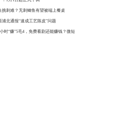
鱼挑刺难？无刺鲫鱼有望被端上餐桌
西浦北通报“速成工艺陈皮”问题
6小时“赚”5毛4，免费看剧还能赚钱？微短
“收割”老人又有新套路