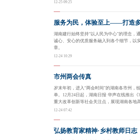
《留学中国》系列融媒体报道。
12-25 09:25
服务为民，体验至上——打造
湖南建行始终坚持“以人民为中心”的理念，
诚心、安心的优质服务融入到各个细节，以实
章。
12-24 10:29
市州两会传真
岁末年初，进入“两会时间”的湖南各市州，
单。12月24日起，湖南日报·华声在线推
重大改革创新等社会关注点，展现湖南各地高
12-24 07:42
弘扬教育家精神·乡村教师日志