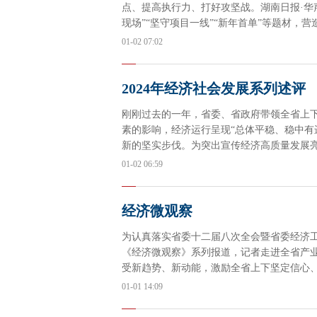
点、提高执行力、打好攻坚战。湖南日报·华
现场”“坚守项目一线”“新年首单”等题材，
红”。敬请关注。
01-02 07:02
2024年经济社会发展系列述评
刚刚过去的一年，省委、省政府带领全省上
素的影响，经济运行呈现“总体平稳、稳中有
新的坚实步伐。为突出宣传经济高质量发展亮
出“2024年经济社会发展系列述评”，敬请关
01-02 06:59
经济微观察
为认真落实省委十二届八次全会暨省委经济工作
《经济微观察》系列报道，记者走进全省产
受新趋势、新动能，激励全省上下坚定信心、
01-01 14:09