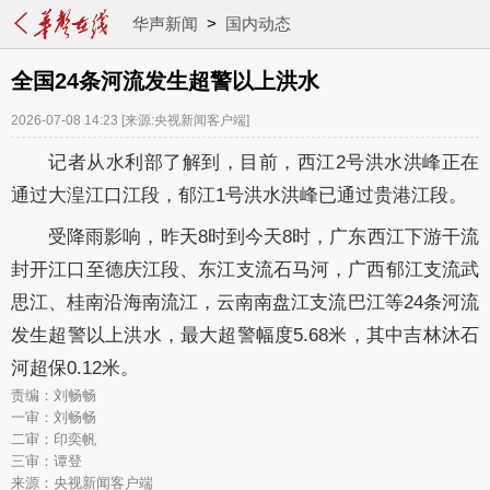
华声新闻
>
国内动态
全国24条河流发生超警以上洪水
2026-07-08 14:23
[来源:央视新闻客户端]
记者从水利部了解到，目前，西江2号洪水洪峰正在
通过大湟江口江段，郁江1号洪水洪峰已通过贵港江段。
受降雨影响，昨天8时到今天8时，广东西江下游干流
封开江口至德庆江段、东江支流石马河，广西郁江支流武
思江、桂南沿海南流江，云南南盘江支流巴江等24条河流
发生超警以上洪水，最大超警幅度5.68米，其中吉林沐石
河超保0.12米。
责编：刘畅畅
一审：刘畅畅
二审：印奕帆
三审：谭登
来源：央视新闻客户端