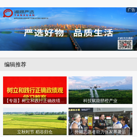
广告
编辑推荐
【专题】树立和践行正确政绩观学习教育
科技赋能脐橙产业
立秋时节 稻谷归仓
外籍志愿者助力张家界暑运