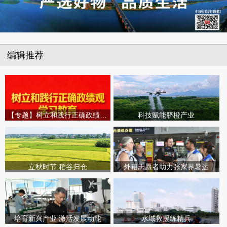
编辑推荐
【专题】树立和践行正确政绩观学习教育
科技赋能脐橙产业
立秋时节 稻谷归仓
外籍志愿者助力张家界暑运
培育新兴产业 激活发展动能
水域救援练精兵