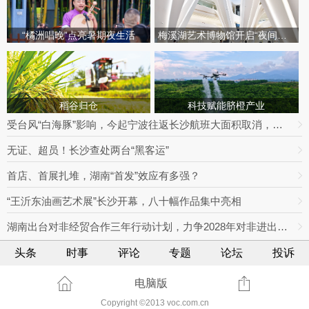
“橘洲唱晚”点亮暑期夜生活
梅溪湖艺术博物馆开启“夜间模式”
稻谷归仓
科技赋能脐橙产业
受台风“白海豚”影响，今起宁波往返长沙航班大面积取消，明日19趟次全部停飞｜出行早知道
无证、超员！长沙查处两台“黑客运”
首店、首展扎堆，湖南“首发”效应有多强？
“王沂东油画艺术展”长沙开幕，八十幅作品集中亮相
湖南出台对非经贸合作三年行动计划，力争2028年对非进出口额达800亿元
头条
时事
评论
专题
论坛
投诉
电脑版
Copyright ©2013 voc.com.cn