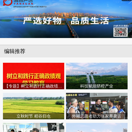
编辑推荐
【专题】树立和践行正确政绩观学习教育
科技赋能脐橙产业
立秋时节 稻谷归仓
外籍志愿者助力张家界暑运